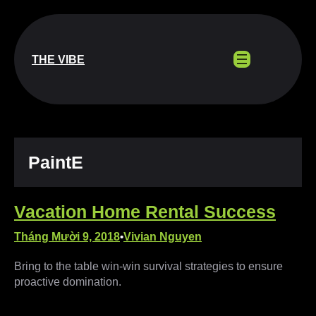
Chuyển
đến
phần
nội
THE VIBE
dung
PaintE
Vacation Home Rental Success
Tháng Mười 9, 2018
Vivian Nguyen
•
Bring to the table win-win survival strategies to ensure
proactive domination.