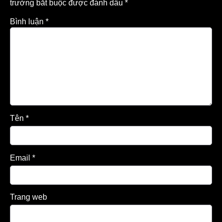
trường bắt buộc được đánh dấu
*
Bình luận
*
Tên
*
Email
*
Trang web