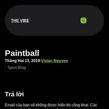
Chuyển
đến
phần
nội
THE VIBE
dung
Paintball
Tháng Hai 13, 2019
Vivian Nguyen
•
Sport Blog
Trả lời
Email của bạn sẽ không được hiển thị công khai.
Các