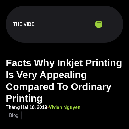
Chuyển
đến
phần
nội
THE VIBE
dung
Facts Why Inkjet Printing
Is Very Appealing
Compared To Ordinary
Printing
Tháng Hai 18, 2019
Vivian Nguyen
•
Blog