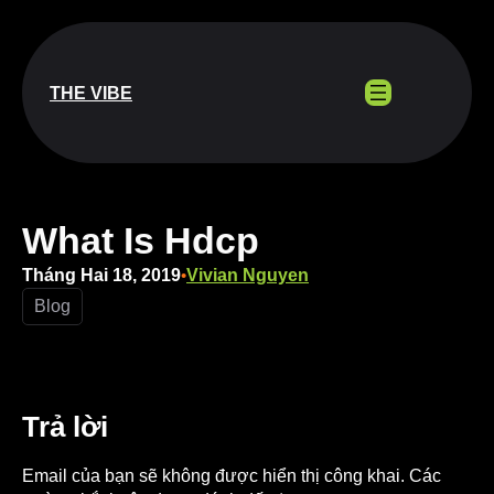
Chuyển
đến
phần
nội
THE VIBE
dung
What Is Hdcp
Tháng Hai 18, 2019
Vivian Nguyen
•
Blog
Trả lời
Email của bạn sẽ không được hiển thị công khai.
Các