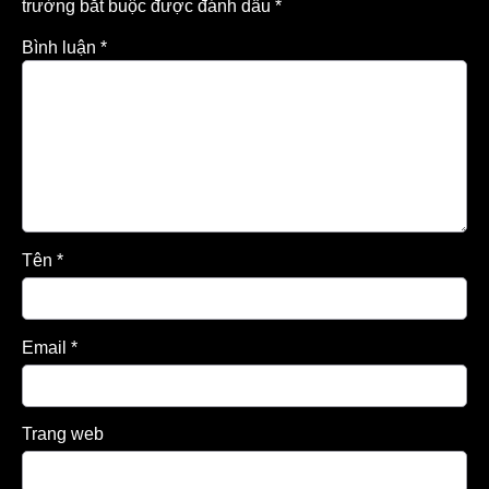
trường bắt buộc được đánh dấu
*
Bình luận
*
Tên
*
Email
*
Trang web